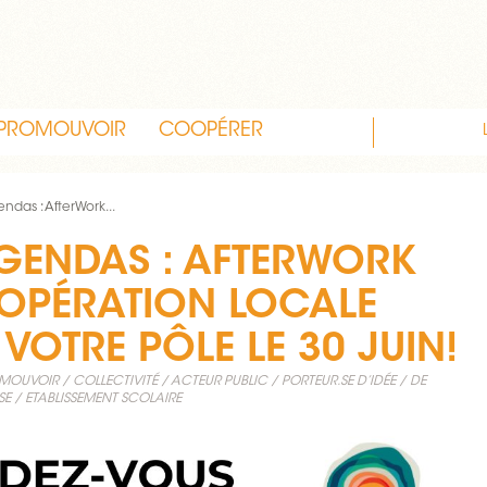
PROMOUVOIR
COOPÉRER
endas : AfterWork...
AGENDAS : AFTERWORK
OPÉRATION LOCALE
VOTRE PÔLE LE 30 JUIN!
MOUVOIR
COLLECTIVITÉ / ACTEUR PUBLIC
PORTEUR.SE D’IDÉE / DE
SE
ETABLISSEMENT SCOLAIRE