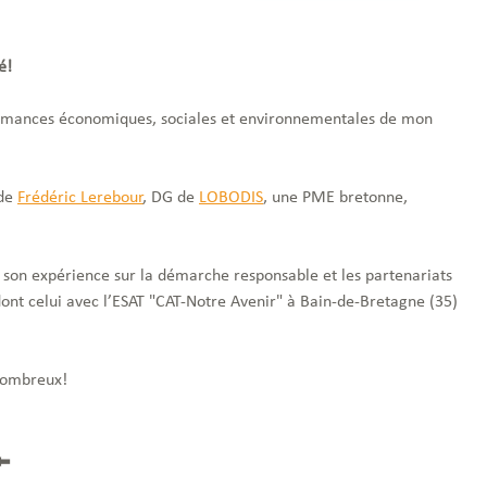
é!
mances économiques, sociales et environnementales de mon
 de
Frédéric Lerebour
, DG de
LOBODIS
, une PME bretonne,
 son expérience sur la démarche responsable et les partenariats
 dont celui avec l’ESAT "CAT-Notre Avenir" à Bain-de-Bretagne (35)
nombreux!
⬅