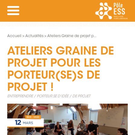
Accueil
Actualités
Ateliers Graine de projet p...
ATELIERS GRAINE DE
PROJET POUR LES
PORTEUR(SE)S DE
PROJET !
ENTREPRENDRE
PORTEUR.SE D’IDÉE / DE PROJET