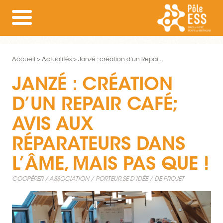
Accueil
Actualités
Janzé : création d’un Repai...
JANZÉ : CRÉATION
D’UN REPAIR CAFÉ;
AVIS AUX
RÉPARATEURS DANS
L’ÂME, MAIS PAS QUE !
COOPÉRER
ASSOCIATION
PORTEUR.SE D’IDÉE / DE PROJET