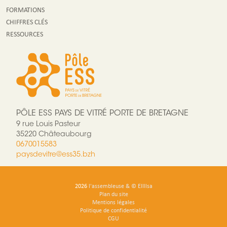
FORMATIONS
CHIFFRES CLÉS
RESSOURCES
PÔLE ESS PAYS DE VITRÉ PORTE DE BRETAGNE
9 rue Louis Pasteur
35220 Châteaubourg
0670015583
paysdevitre@ess35.bzh
2026
l'assembleuse
&
© Ellllsa
Plan du site
Mentions légales
Politique de confidentialité
CGU