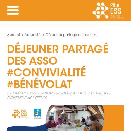
Accueil
Actualités
Déjeuner partagé des asso #...
DÉJEUNER PARTAGÉ
DES ASSO
#CONVIVIALITÉ
#BÉNÉVOLAT
COOPÉRER
ASSOCIATION
PORTEUR.SE D’IDÉE / DE PROJET
EVÉNEMENT ADHÉRENTS